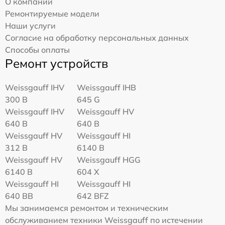
О компании
Ремонтируемые модели
Наши услуги
Согласие на обработку персональных данных
Способы оплаты
Ремонт устройств
Weissgauff IHV
Weissgauff IHB
300 B
645 G
Weissgauff IHV
Weissgauff HV
640 B
640 B
Weissgauff HV
Weissgauff HI
312 B
6140 B
Weissgauff HV
Weissgauff HGG
6140 B
604 X
Weissgauff HI
Weissgauff HI
640 BB
642 BFZ
Мы занимаемся ремонтом и техническим
обслуживанием техники Weissgauff по истечении