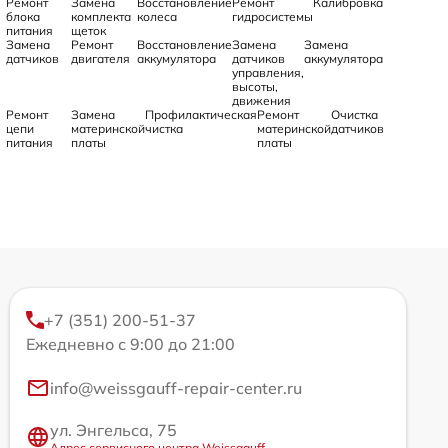
Ремонт
Замена
Восстановление
Ремонт
Калибровка
блока
комплекта
колеса
гидросистемы
питания
щеток
Замена
Ремонт
Восстановление
Замена
Замена
датчиков
двигателя
аккумулятора
датчиков
аккумулятора
управления,
высоты,
движения
Ремонт
Замена
Профилактическая
Ремонт
Очистка
цепи
материнской
чистка
материнской
датчиков
питания
платы
платы
+7 (351) 200-51-37
Ежедневно с 9:00 до 21:00
info@weissgauff-repair-center.ru
ул. Энгельса, 75
Адрес сервисного центра Weissgauff