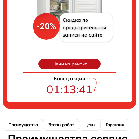
Скидка по
-20%
предварительной
записи на сайте
Цены на ремонт
Конец акции
01:13:40
Преимущества
Этапы работ
Цены
Гарантия
М