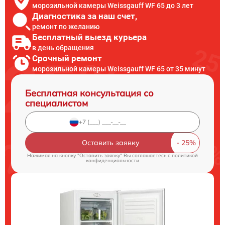
морозильной камеры Weissgauff WF 65 до 3 лет
Диагностика за наш счет,
ремонт по желанию
Бесплатный выезд курьера
в день обращения
Срочный ремонт
морозильной камеры Weissgauff WF 65 от 35 минут
Бесплатная консультация со
специалистом
Оставить заявку
Нажимая на кнопку "Оставить заявку" Вы соглашаетесь c
политикой
конфиденциальности