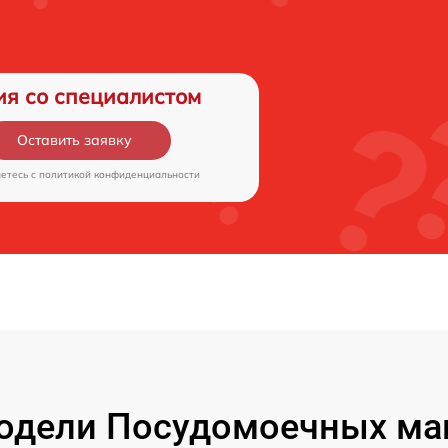
ия со специалистом
Оставить заявку
аетесь c
политикой конфиденциальности
одели Посудомоечных маш