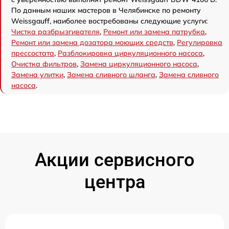
По данным наших мастеров в Челябинске по ремонту
Weissgauff, наиболее востребованы следующие услуги:
Чистка разбрызгивателя
,
Ремонт или замена патрубка
,
Ремонт или замена дозатора моющих средств
,
Регулировка
прессостата
,
Разблокировка циркуляционного насоса
,
Очистка фильтров
,
Замена циркуляционного насоса
,
Замена улитки
,
Замена сливного шланга
,
Замена сливного
насоса
.
Акции сервисного
центра