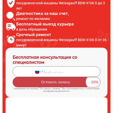
посудомоечной машины Weissgauff BDW 4106 D до 3
лет
Диагностика за наш счет,
ремонт по желанию
Бесплатный выезд курьера
в день обращения
Срочный ремонт
посудомоечной машины Weissgauff BDW 4106 D от 35
минут
Бесплатная консультация со
специалистом
Оставить заявку
Нажимая на кнопку "Оставить заявку" Вы соглашаетесь c
политикой
конфиденциальности