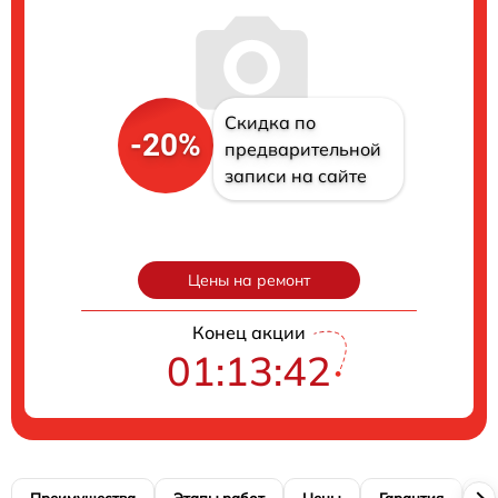
Скидка по
-20%
предварительной
записи на сайте
Цены на ремонт
Конец акции
01:13:41
Преимущества
Этапы работ
Цены
Гарантия
М