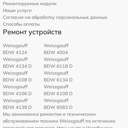
Ремонтируемые модели
Наши услуги
Согласие на обработку персональных данных
Способы оплаты
Ремонт устройств
Weissgauff
Weissgauff
BDW 4124
BDW 4004
Weissgauff
Weissgauff
BDW 4134 D
BDW 6118 D
Weissgauff
Weissgauff
BDW 4108 D
BDW 6134 D
Weissgauff
Weissgauff
BDW 4106 D
BDW 6108 D
Weissgauff
Weissgauff
BDW 4138 D
BDW 6083 D
Мы занимаемся ремонтом и техническим
обслуживанием техники Weissgauff по истечении
гарантийного периода. Наш центр в Челябинске