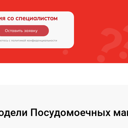
ия со специалистом
Оставить заявку
аетесь c
политикой конфиденциальности
одели Посудомоечных маш