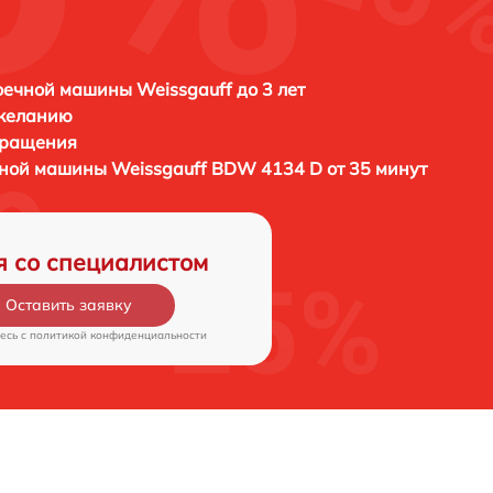
ечной машины Weissgauff до 3 лет
 желанию
бращения
чной машины
Weissgauff BDW 4134 D от 35 минут
я со специалистом
Оставить заявку
есь c
политикой конфиденциальности