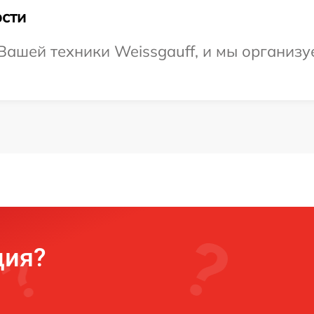
сти
ашей техники Weissgauff, и мы организуе
ция?