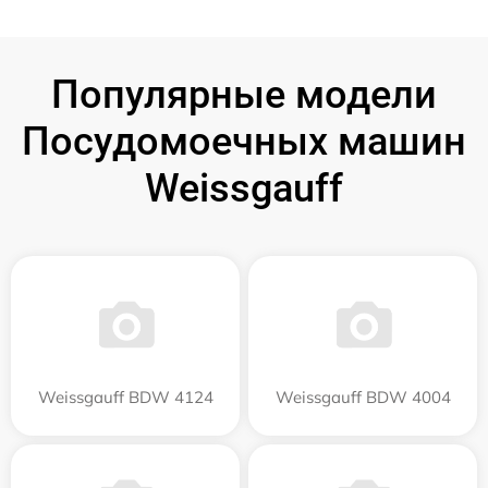
Популярные модели
Посудомоечных машин
Weissgauff
Weissgauff BDW 4124
Weissgauff BDW 4004