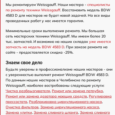
Мы ремонтируем Weissgauff. Наши мастера -
специалисты
по ремонту техники Weissgauff
. Восстановить модель BDW
4583 D для мастеров не будет новой задачей. На все виды
проведенных работ у нас имеется гарантия.
Минимальные сроки выполнения ремонта. Мы большая
сеть мастерских техники Weissgauff. Мы имеем более 20
тыс. запчастей. И возможно на наших складах
уже имеется
запчасть на модель BDW 4583 D
. При заказе ремонта на
сайте - предоставляется скидка -25%.
Знаем свое дело
Будьте уверены в профессионализме наших мастеров - они
с уверенностью выполнят ремонт Weissgauff BDW 4583 D.
По данным наших мастеров в Челябинске по ремонту
Weissgauff, наиболее востребованы следующие услуги:
Чистка разбрызгивателя
,
Ремонт или замена патрубка
,
Ремонт или замена дозатора моющих средств
,
Регулировка
прессостата
,
Разблокировка циркуляционного насоса
,
Очистка фильтров
,
Замена циркуляционного насоса
,
Замена улитки
,
Замена сливного шланга
,
Замена сливного