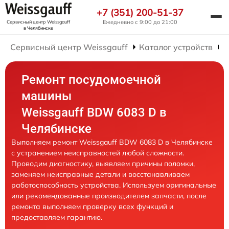
+7 (351) 200-51-37
Ежедневно с 9:00 до 21:00
Сервисный центр Weissgauff
в Челябинске
Сервисный центр Weissgauff
Каталог устройств
Р
Ремонт посудомоечной
машины
Weissgauff BDW 6083 D в
Челябинске
Выполняем ремонт Weissgauff BDW 6083 D в Челябинске
с устранением неисправностей любой сложности.
Проводим диагностику, выявляем причины поломки,
заменяем неисправные детали и восстанавливаем
работоспособность устройства. Используем оригинальные
или рекомендованные производителем запчасти, после
ремонта выполняем проверку всех функций и
предоставляем гарантию.