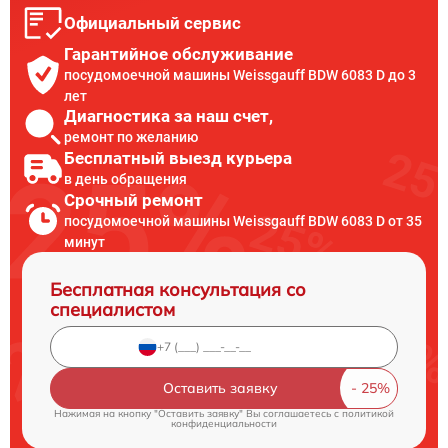
Официальный сервис
Гарантийное обслуживание
посудомоечной машины Weissgauff BDW 6083 D до 3
лет
Диагностика за наш счет,
ремонт по желанию
Бесплатный выезд курьера
в день обращения
Срочный ремонт
посудомоечной машины Weissgauff BDW 6083 D от 35
минут
Бесплатная консультация со
специалистом
Оставить заявку
Нажимая на кнопку "Оставить заявку" Вы соглашаетесь c
политикой
конфиденциальности