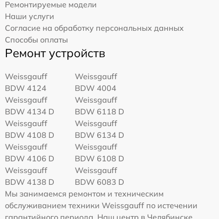
Ремонтируемые модели
Наши услуги
Согласие на обработку персональных данных
Способы оплаты
Ремонт устройств
Weissgauff
Weissgauff
BDW 4124
BDW 4004
Weissgauff
Weissgauff
BDW 4134 D
BDW 6118 D
Weissgauff
Weissgauff
BDW 4108 D
BDW 6134 D
Weissgauff
Weissgauff
BDW 4106 D
BDW 6108 D
Weissgauff
Weissgauff
BDW 4138 D
BDW 6083 D
Мы занимаемся ремонтом и техническим
обслуживанием техники Weissgauff по истечении
гарантийного периода. Наш центр в Челябинске