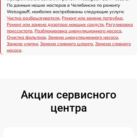
По данным наших мастеров в Челябинске по ремонту
Weissgauff, наиболее востребованы следующие услуги:
Чистка разбрызгивателя
,
Ремонт или замена патрубка
,
Ремонт или замена дозатора моющих средств
,
Регулировка
прессостата
,
Разблокировка циркуляционного насоса
,
Очистка фильтров
,
Замена циркуляционного насоса
,
Замена улитки
,
Замена сливного шланга
,
Замена сливного
насоса
.
Акции сервисного
центра