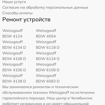
Наши услуги
Согласие на обработку персональных данных
Способы оплаты
Ремонт устройств
Weissgauff
Weissgauff
BDW 4124
BDW 4004
Weissgauff
Weissgauff
BDW 4134 D
BDW 6118 D
Weissgauff
Weissgauff
BDW 4108 D
BDW 6134 D
Weissgauff
Weissgauff
BDW 4106 D
BDW 6108 D
Weissgauff
Weissgauff
BDW 4138 D
BDW 6083 D
Мы занимаемся ремонтом и техническим
обслуживанием техники Weissgauff по истечении
гарантийного периода. Наш центр в Челябинске
работает независимо и не имеет официальной