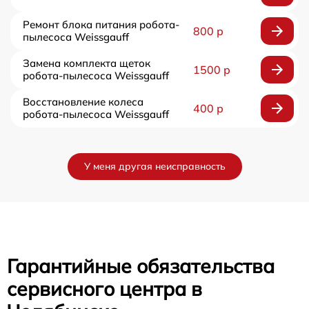
Ремонт блока питания робота-
800 р
пылесоса Weissgauff
Замена комплекта щеток
1500 р
робота-пылесоса Weissgauff
Восстановление колеса
400 р
робота-пылесоса Weissgauff
У меня другая неисправность
Гарантийные обязательства
сервисного центра в