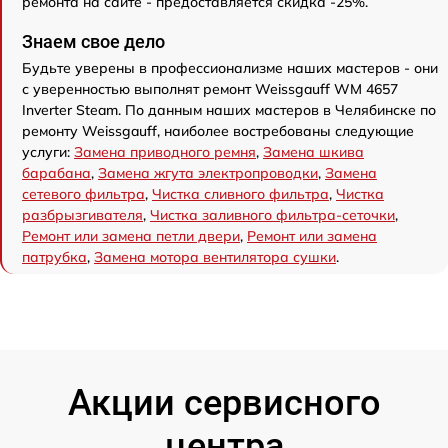
ремонта на сайте - предоставляется скидка -25%.
Знаем свое дело
Будьте уверены в профессионализме наших мастеров - они
с уверенностью выполнят ремонт Weissgauff WM 4657
Inverter Steam. По данным наших мастеров в Челябинске по
ремонту Weissgauff, наиболее востребованы следующие
услуги:
Замена приводного ремня
,
Замена шкива
барабана
,
Замена жгута электропроводки
,
Замена
сетевого фильтра
,
Чистка сливного фильтра
,
Чистка
разбрызгивателя
,
Чистка заливного фильтра-сеточки
,
Ремонт или замена петли двери
,
Ремонт или замена
патрубка
,
Замена мотора вентилятора сушки
.
Акции сервисного
центра