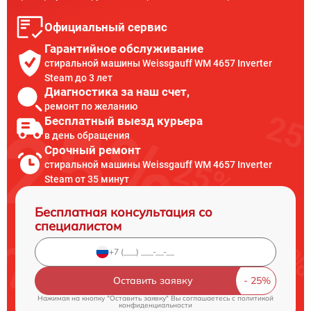
Официальный сервис
Гарантийное обслуживание
стиральной машины Weissgauff WM 4657 Inverter
Steam до 3 лет
Диагностика за наш счет,
ремонт по желанию
Бесплатный выезд курьера
в день обращения
Срочный ремонт
стиральной машины Weissgauff WM 4657 Inverter
Steam от 35 минут
Бесплатная консультация со
специалистом
Оставить заявку
Нажимая на кнопку "Оставить заявку" Вы соглашаетесь c
политикой
конфиденциальности