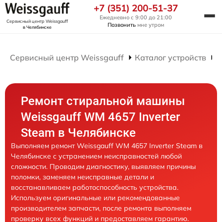
+7 (351) 200-51-37
Ежедневно с 9:00 до 21:00
Сервисный центр Weissgauff
Позвонить
мне утром
в Челябинске
Сервисный центр Weissgauff
Каталог устройств
Р
Ремонт стиральной машины
Weissgauff WM 4657 Inverter
Steam в Челябинске
Выполняем ремонт Weissgauff WM 4657 Inverter Steam в
Челябинске с устранением неисправностей любой
сложности. Проводим диагностику, выявляем причины
поломки, заменяем неисправные детали и
восстанавливаем работоспособность устройства.
Используем оригинальные или рекомендованные
производителем запчасти, после ремонта выполняем
проверку всех функций и предоставляем гарантию.