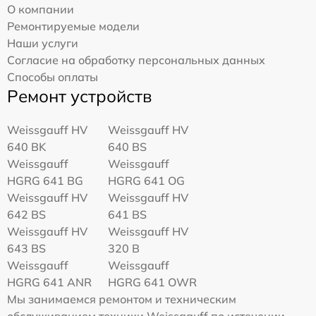
О компании
Ремонтируемые модели
Наши услуги
Согласие на обработку персональных данных
Способы оплаты
Ремонт устройств
Weissgauff HV
Weissgauff HV
640 BK
640 BS
Weissgauff
Weissgauff
HGRG 641 BG
HGRG 641 OG
Weissgauff HV
Weissgauff HV
642 BS
641 BS
Weissgauff HV
Weissgauff HV
643 BS
320 B
Weissgauff
Weissgauff
HGRG 641 ANR
HGRG 641 OWR
Мы занимаемся ремонтом и техническим
обслуживанием техники Weissgauff по истечении