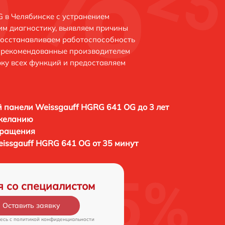
 в Челябинске с устранением
м диагностику, выявляем причины
восстанавливаем работоспособность
и рекомендованные производителем
рку всех функций и предоставляем
 панели Weissgauff HGRG 641 OG до 3 лет
 желанию
бращения
issgauff HGRG 641 OG от 35 минут
я со специалистом
Оставить заявку
есь c
политикой конфиденциальности