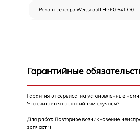
Ремонт сенсора Weissgauff HGRG 641 OG
Ремонт переключателя Weissgauff HGRG 64
OG
Разблокировка варочной панели Weissgauf
HGRG 641 OG
Замена панели управления Weissgauff HG
641 OG
Гарантийные обязательст
Ремонт модуля управления Weissgauff HGR
641 OG
Гарантия от сервиса: на установленные нами
Замена сенсора Weissgauff HGRG 641 OG
Что считается гарантийным случаем?
Для работ: Повторное возникновение неиспр
запчасти).