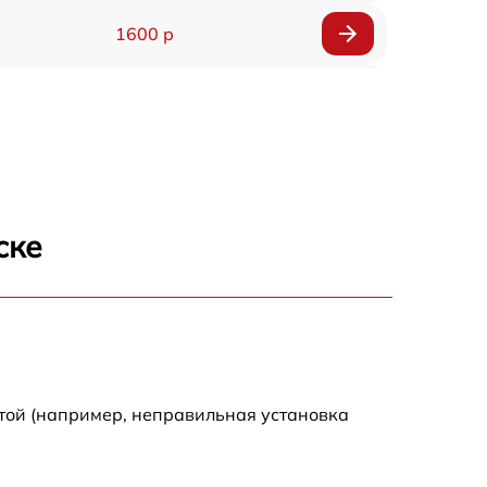
1600 р
750 р
600 р
1600 р
ске
1900 р
1600 р
той (например, неправильная установка