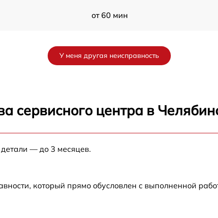
от 60 мин
1
от 60 мин
У меня другая неисправность
f
от 60 мин
RG
от 60 мин
ва сервисного центра в Челябин
G
от 60 мин
 детали — до 3 месяцев.
от 60 мин
авности, который прямо обусловлен с выполненной рабо