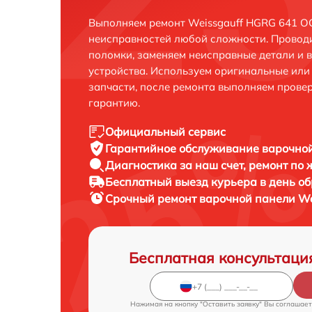
Выполняем ремонт Weissgauff HGRG 641 OG
неисправностей любой сложности. Проводи
поломки, заменяем неисправные детали и 
устройства. Используем оригинальные ил
запчасти, после ремонта выполняем прове
гарантию.
Официальный сервис
Гарантийное обслуживание
варочной
Диагностика за наш счет,
ремонт по
Бесплатный выезд курьера
в день о
Срочный ремонт
варочной панели We
Бесплатная консультаци
Нажимая на кнопку "Оставить заявку" Вы соглашает