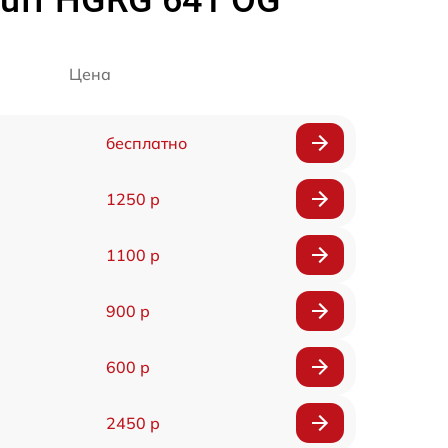
uff HGRG 641 OG
Цена
бесплатно
1250 р
1100 р
900 р
600 р
2450 р