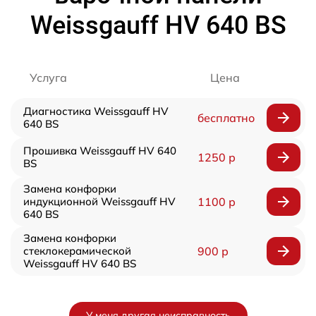
Weissgauff HV 640 BS
Услуга
Цена
Диагностика Weissgauff HV
бесплатно
640 BS
Прошивка Weissgauff HV 640
1250 р
BS
Замена конфорки
индукционной Weissgauff HV
1100 р
640 BS
Замена конфорки
стеклокерамической
900 р
Weissgauff HV 640 BS
У меня другая неисправность