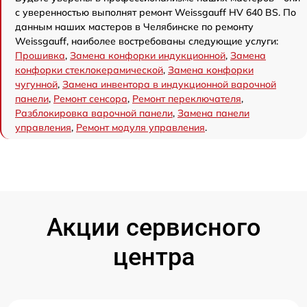
с уверенностью выполнят ремонт Weissgauff HV 640 BS. По
данным наших мастеров в Челябинске по ремонту
Weissgauff, наиболее востребованы следующие услуги:
Прошивка
,
Замена конфорки индукционной
,
Замена
конфорки стеклокерамической
,
Замена конфорки
чугунной
,
Замена инвентора в индукционной варочной
панели
,
Ремонт сенсора
,
Ремонт переключателя
,
Разблокировка варочной панели
,
Замена панели
управления
,
Ремонт модуля управления
.
Акции сервисного
центра