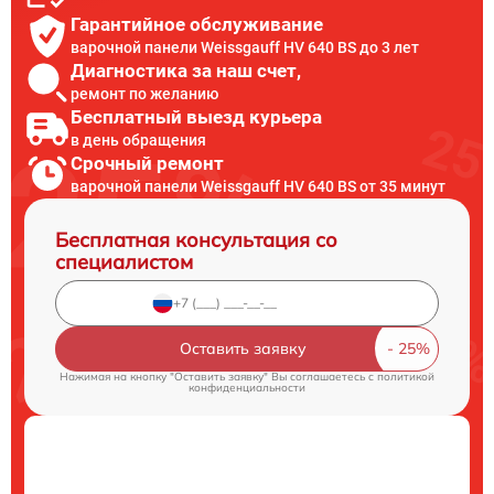
Гарантийное обслуживание
варочной панели Weissgauff HV 640 BS до 3 лет
Диагностика за наш счет,
ремонт по желанию
Бесплатный выезд курьера
в день обращения
Срочный ремонт
варочной панели Weissgauff HV 640 BS от 35 минут
Бесплатная консультация со
специалистом
Оставить заявку
Нажимая на кнопку "Оставить заявку" Вы соглашаетесь c
политикой
конфиденциальности