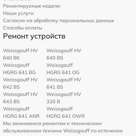
Ремонтируемые модели
Наши услуги
Согласие на обработку персональных данных
Способы оплаты
Ремонт устройств
Weissgauff HV
Weissgauff HV
640 BK
640 BS
Weissgauff
Weissgauff
HGRG 641 BG
HGRG 641 OG
Weissgauff HV
Weissgauff HV
642 BS
641 BS
Weissgauff HV
Weissgauff HV
643 BS
320 B
Weissgauff
Weissgauff
HGRG 641 ANR
HGRG 641 OWR
Мы занимаемся ремонтом и техническим
обслуживанием техники Weissgauff по истечении