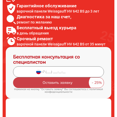
Гарантийное обслуживание
варочной панели Weissgauff HV 642 BS до 3 лет
Диагностика за наш счет,
ремонт по желанию
Бесплатный выезд курьера
в день обращения
Срочный ремонт
варочной панели Weissgauff HV 642 BS от 35 минут
Бесплатная консультация со
специалистом
Оставить заявку
Нажимая на кнопку "Оставить заявку" Вы соглашаетесь c
политикой
конфиденциальности