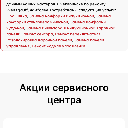
данным наших мастеров в Челябинске по ремонту
Weissgauff, наиболее востребованы следующие услуги:
Прошивка
,
Замена конфорки индукционной
,
Замена
конфорки стеклокерамической
,
Замена конфорки
чугунной
,
Замена инвентора в индукционной варочной
панели
,
Ремонт сенсора
,
Ремонт переключателя
,
Разблокировка варочной панели
,
Замена панели
управления
,
Ремонт модуля управления
.
Акции сервисного
центра