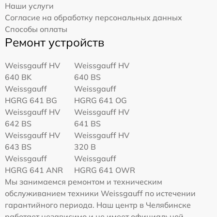
Наши услуги
Согласие на обработку персональных данных
Способы оплаты
Ремонт устройств
Weissgauff HV
Weissgauff HV
640 BK
640 BS
Weissgauff
Weissgauff
HGRG 641 BG
HGRG 641 OG
Weissgauff HV
Weissgauff HV
642 BS
641 BS
Weissgauff HV
Weissgauff HV
643 BS
320 B
Weissgauff
Weissgauff
HGRG 641 ANR
HGRG 641 OWR
Мы занимаемся ремонтом и техническим
обслуживанием техники Weissgauff по истечении
гарантийного периода. Наш центр в Челябинске
работает независимо и не имеет официальной