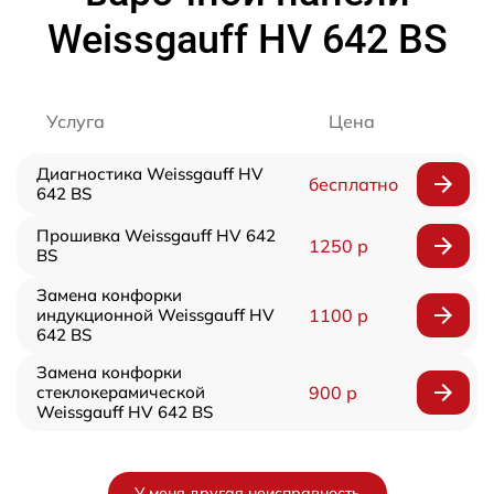
Weissgauff HV 642 BS
Услуга
Цена
Диагностика Weissgauff HV
бесплатно
642 BS
Прошивка Weissgauff HV 642
1250 р
BS
Замена конфорки
индукционной Weissgauff HV
1100 р
642 BS
Замена конфорки
стеклокерамической
900 р
Weissgauff HV 642 BS
У меня другая неисправность