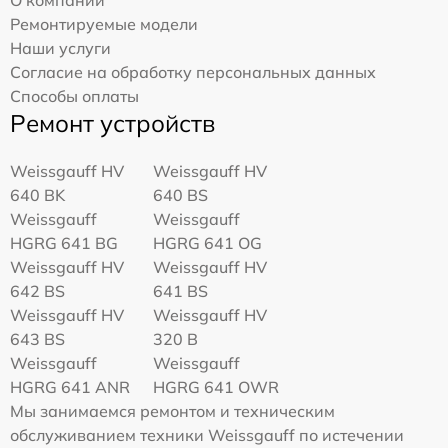
Ремонтируемые модели
Наши услуги
Согласие на обработку персональных данных
Способы оплаты
Ремонт устройств
Weissgauff HV
Weissgauff HV
640 BK
640 BS
Weissgauff
Weissgauff
HGRG 641 BG
HGRG 641 OG
Weissgauff HV
Weissgauff HV
642 BS
641 BS
Weissgauff HV
Weissgauff HV
643 BS
320 B
Weissgauff
Weissgauff
HGRG 641 ANR
HGRG 641 OWR
Мы занимаемся ремонтом и техническим
обслуживанием техники Weissgauff по истечении