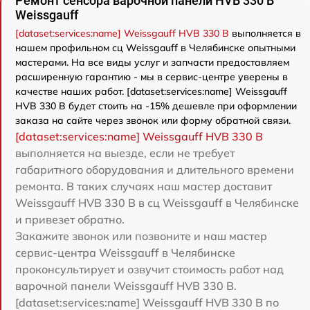
Ремонт сенсора варочной панели HVB 330 B
Weissgauff
[dataset:services:name] Weissgauff HVB 330 B
выполняется в
нашем профильном сц Weissgauff в Челябинске опытными
мастерами. На все виды услуг и запчасти предоставляем
расширенную гарантию - мы в сервис-центре уверены в
качестве наших работ. [dataset:services:name] Weissgauff
HVB 330 B будет стоить на -15% дешевле при оформлении
заказа на сайте через звонок или форму обратной связи.
[dataset:services:name] Weissgauff HVB 330 B
выполняется на выезде, если не требует
габаритного оборудования и длительного времени
ремонта. В таких случаях наш мастер доставит
Weissgauff HVB 330 B в сц Weissgauff в Челябинске
и привезет обратно.
Закажите звонок или позвоните и наш мастер
сервис-центра Weissgauff в Челябинске
проконсультирует и озвучит стоимость работ над
варочной панели Weissgauff HVB 330 B.
[dataset:services:name] Weissgauff HVB 330 B по