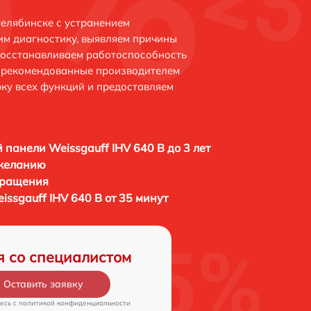
Челябинске с устранением
м диагностику, выявляем причины
восстанавливаем работоспособность
и рекомендованные производителем
рку всех функций и предоставляем
 панели Weissgauff IHV 640 B до 3 лет
 желанию
бращения
ssgauff IHV 640 B от 35 минут
я со специалистом
Оставить заявку
есь c
политикой конфиденциальности