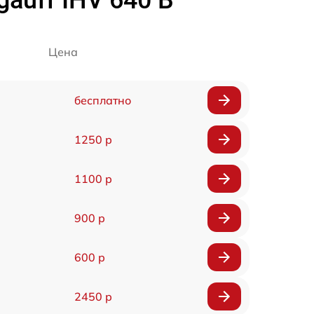
auff IHV 640 B
Цена
бесплатно
1250 р
1100 р
900 р
600 р
2450 р