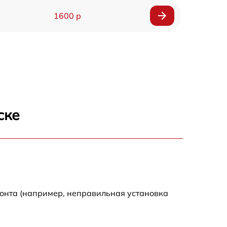
1600 р
750 р
600 р
1600 р
ске
1900 р
1600 р
монта (например, неправильная установка