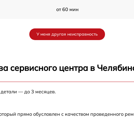
от 60 мин
B
от 60 мин
У меня другая неисправность
f
от 60 мин
от 60 мин
ва сервисного центра в Челябин
от 60 мин
 детали — до 3 месяцев.
от 60 мин
который прямо обусловлен с качеством проведенного ре