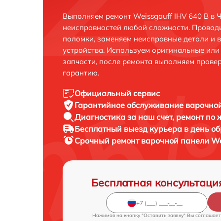
Выполняем ремонт Weissgauff IHV 640 B в 
неисправностей любой сложности. Проводи
поломки, заменяем неисправные детали и 
устройства. Используем оригинальные ил
запчасти, после ремонта выполняем прове
гарантию.
Официальный сервис
Гарантийное обслуживание
варочной
Диагностика за наш счет,
ремонт по
Бесплатный выезд курьера
в день о
Срочный ремонт
варочной панели Wei
Бесплатная консультаци
Нажимая на кнопку "Оставить заявку" Вы соглашает