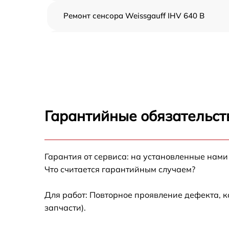
Ремонт сенсора Weissgauff IHV 640 B
Ремонт переключателя Weissgauff IHV 640 
Разблокировка варочной панели Weissgauf
IHV 640 B
Замена панели управления Weissgauff IHV
640 B
Гарантийные обязательст
Ремонт модуля управления Weissgauff IHV
640 B
Гарантия от сервиса: на установленные нами
Замена сенсора Weissgauff IHV 640 B
Что считается гарантийным случаем?
Для работ: Повторное проявление дефекта, 
запчасти).